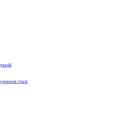
укцій
улонної сталі