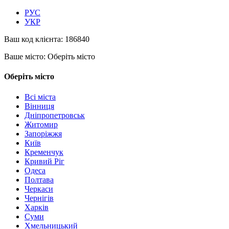
РУС
УКР
Ваш код клієнта:
186840
Ваше місто:
Оберіть місто
Оберіть місто
Всі міста
Вінниця
Дніпропетровськ
Житомир
Запоріжжя
Київ
Кременчук
Кривий Ріг
Одеса
Полтава
Черкаси
Чернігів
Харків
Суми
Хмельницький