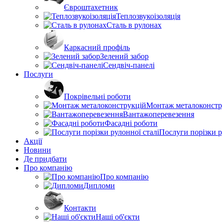
Євроштахетник
Теплозвукоізоляція
Сталь в рулонах
Каркасний профіль
Зелений забор
Сендвіч-панелі
Послуги
Покрівельні роботи
Монтаж металоконстр
Вантажоперевезення
Фасадні роботи
Послуги порізки р
Акції
Новини
Де придбати
Про компанію
Про компанію
Дипломи
Контакти
Наші об'єкти