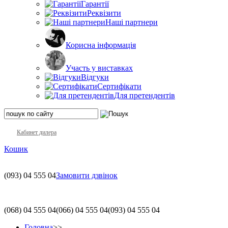
Гарантії
Реквізити
Наші партнери
Корисна інформація
Участь у виставках
Відгуки
Сертифікати
Для претендентів
Кабинет дилера
Кошик
(093)
04 555 04
Замовити дзвінок
(068)
04 555 04
(066)
04 555 04
(093)
04 555 04
Головна
>>