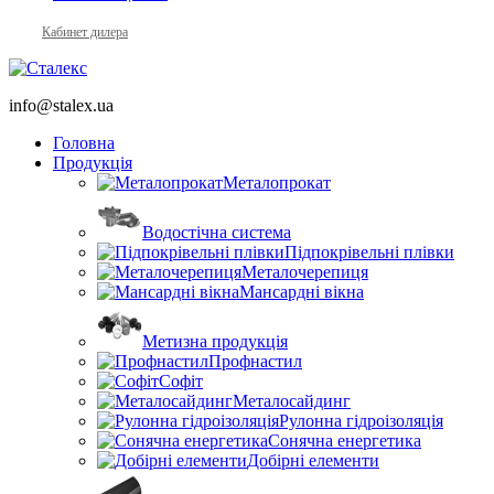
Кабинет дилера
info@stalex.ua
Головна
Продукція
Металопрокат
Водостічна система
Підпокрівельні плівки
Металочерепиця
Мансардні вікна
Метизна продукція
Профнастил
Софіт
Металосайдинг
Рулонна гідроізоляція
Сонячна енергетика
Добірні елементи