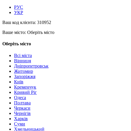
РУС
УКР
Ваш код клієнта:
310952
Ваше місто:
Оберіть місто
Оберіть місто
Всі міста
Вінниця
Дніпропетровськ
Житомир
Запоріжжя
Київ
Кременчук
Кривий Ріг
Одеса
Полтава
Черкаси
Чернігів
Харків
Суми
Хмельницький