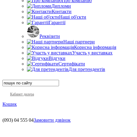
Про компанію
Дипломи
Контакти
Наші об'єкти
Гарантії
Реквізити
Наші партнери
Корисна інформація
Участь у виставках
Відгуки
Сертифікати
Для претендентів
Кабинет дилера
Кошик
(093)
04 555 04
Замовити дзвінок