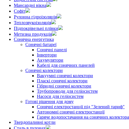
Мансардні вікна
Софіт
Рулонна гідроізоляція
Теплозвукоізоляція
Підпокрівельні плівки
Метизна продукція
Сонячна енергетика
Сонячні батареї
Сонячні панелі
Інвертори
Акумулятори
Кабелі для сонячних панелей
Сонячні колектори
Вакуумні сонячні колектори
Пласкі сонячні колектори
Гібридні сонячні колектори
Трубопроводи для геліосистем
Насоси для геліосистем
Готові рішення для дому
Сонячні електростанції під "Зелений тариф"
Автономні сонячні електростанції
Гаряче водопостачання на сонячних колектор
Твердопаливні котли
Сталь в рулонах