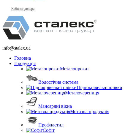
Кабинет дилера
info@stalex.ua
Головна
Продукція
Металопрокат
Водостічна система
Підпокрівельні плівки
Металочерепиця
Мансардні вікна
Метизна продукція
Профнастил
Софіт