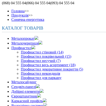
(068)
04 555 04
(066)
04 555 04
(093)
04 555 04
Головна
>>
Продукція
>>
Сонячна енергетика
КАТАЛОГ ТОВАРІВ
Металопрокат
Металочерепиця
Профнастил
Профнастил стіновий (14)
Профнастил покрівельний (15)
Профнастил несучий (7)
Профнастил весь асортимент (18)
Профнастил декоративне покриття (5)
Профнастил некондиція
Профнастил для паркану
Металосайдинг
Сендвіч-панелі
Добірні елементи
Євроштахетник
Каркасний профіль
Водостічна система