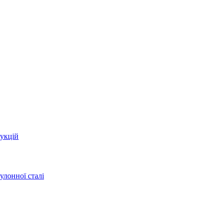
укцій
улонної сталі