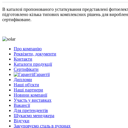
В каталозі пропонованого устаткування представлені фотоелектр
підготовлено кілька типових комплексних рішень для виробленн
сертифіковане.
Про компанію
Реквізити, документи
Контакти
Каталоги продукції
Сертифікати
Гарантії
Дипломи
Наші об'єкти
Наші партнери
Новини компанії
Участь у виставках
Вакансії
Для претендентів
Шукаємо менеджера
Відгуки
Закуповуємо сталь в рулонах