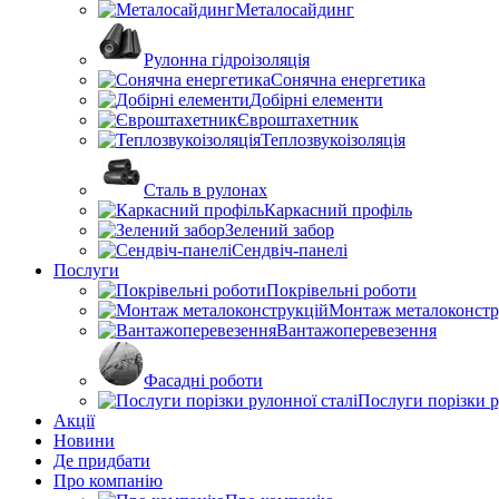
Металосайдинг
Рулонна гідроізоляція
Сонячна енергетика
Добірні елементи
Євроштахетник
Теплозвукоізоляція
Сталь в рулонах
Каркасний профіль
Зелений забор
Сендвіч-панелі
Послуги
Покрівельні роботи
Монтаж металоконстр
Вантажоперевезення
Фасадні роботи
Послуги порізки р
Акції
Новини
Де придбати
Про компанію