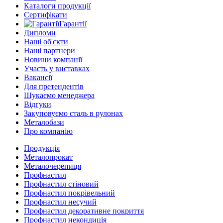
Каталоги продукції
Сертифікати
Гарантії
Дипломи
Наші об'єкти
Наші партнери
Новини компанії
Участь у виставках
Вакансії
Для претендентів
Шукаємо менеджера
Відгуки
Закуповуємо сталь в рулонах
Металобази
Про компанію
Продукція
Металопрокат
Металочерепиця
Профнастил
Профнастил стіновий
Профнастил покрівельний
Профнастил несучий
Профнастил декоративне покриття
Профнастил некондиція