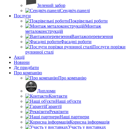
Зелений забор
Сендвіч-панелі
Послуги
Покрівельні роботи
Монтаж
металоконструкцій
Вантажоперевезення
Фасадні роботи
Послуги порізки
рулонної сталі
Акції
Новини
Де придбати
Про компанію
Про компанію
Дипломи
Контакти
Наші об'єкти
Гарантії
Реквізити
Наші партнери
Корисна інформація
Участь у виставках