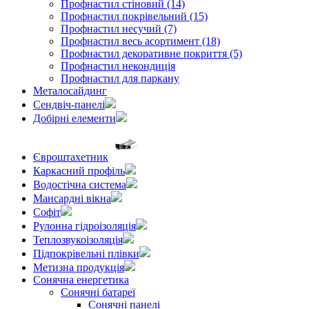
Профнастил стіновий (14)
Профнастил покрівельний (15)
Профнастил несучий (7)
Профнастил весь асортимент (18)
Профнастил декоративне покриття (5)
Профнастил некондиція
Профнастил для паркану
Металосайдинг
Сендвіч-панелі
Добірні елементи
Євроштахетник
Каркасний профіль
Водостічна система
Мансардні вікна
Софіт
Рулонна гідроізоляція
Теплозвукоізоляція
Підпокрівельні плівки
Метизна продукція
Сонячна енергетика
Сонячні батареї
Сонячні панелі