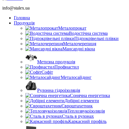
info@stalex.ua
Головна
Продукція
Металопрокат
Водостічна система
Підпокрівельні плівки
Металочерепиця
Мансардні вікна
Метизна продукція
Профнастил
Софіт
Металосайдинг
Рулонна гідроізоляція
Сонячна енергетика
Добірні елементи
Євроштахетник
Теплозвукоізоляція
Сталь в рулонах
Каркасний профіль