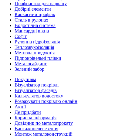
Профнастил для паркану
Добірні елементи
Каркасний профіль
Сталь в рулонах
Водостічна система
Мансардні вікна
Софіт
Рулонна гідроізоляція
Теплозвукоізоляція
Метизна продукція
Підпокрівельні плівки
Металосайдинг
Зелений забор
Покупцям
Візуалізатор покрівлі
Візуалізатор фасадів
Калькулятор водостоку
Розрахувати покрівлю онлайн
Акції
Де придбати
Корисна інформація
Довідник по металопрокату
Вантажоперевезення
Монтаж металоконструкцій