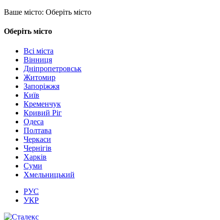
Ваше місто:
Оберіть місто
Оберіть місто
Всі міста
Вінниця
Дніпропетровськ
Житомир
Запоріжжя
Київ
Кременчук
Кривий Ріг
Одеса
Полтава
Черкаси
Чернігів
Харків
Суми
Хмельницький
РУС
УКР