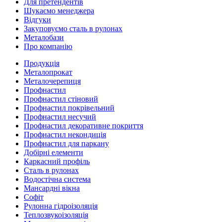
Для претендентів
Шукаємо менеджера
Відгуки
Закуповуємо сталь в рулонах
Металобази
Про компанію
Продукція
Металопрокат
Металочерепиця
Профнастил
Профнастил стіновий
Профнастил покрівельний
Профнастил несучий
Профнастил декоративне покриття
Профнастил некондиція
Профнастил для паркану
Добірні елементи
Каркасний профіль
Сталь в рулонах
Водостічна система
Мансардні вікна
Софіт
Рулонна гідроізоляція
Теплозвукоізоляція