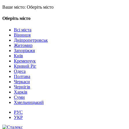
Ваше місто:
Оберіть місто
Оберіть місто
Всі міста
Вінниця
Дніпропетровськ
Житомир
Запоріжжя
Київ
Кременчук
Кривий Ріг
Одеса
Полтава
Черкаси
Чернігів
Харків
Суми
Хмельницький
РУС
УКР