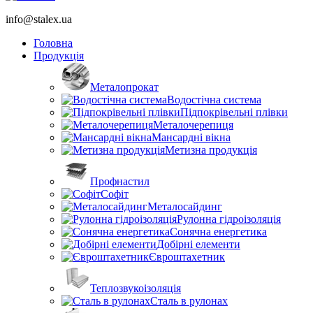
info@stalex.ua
Головна
Продукція
Металопрокат
Водостічна система
Підпокрівельні плівки
Металочерепиця
Мансардні вікна
Метизна продукція
Профнастил
Софіт
Металосайдинг
Рулонна гідроізоляція
Сонячна енергетика
Добірні елементи
Євроштахетник
Теплозвукоізоляція
Сталь в рулонах