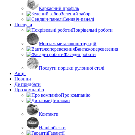
Каркасний профіль
Зелений забор
Сендвіч-панелі
Послуги
Покрівельні роботи
Монтаж металоконструкцій
Вантажоперевезення
Фасадні роботи
Послуги порізки рулонної сталі
Акції
Новини
Де придбати
Про компанію
Про компанію
Дипломи
Контакти
Наші об'єкти
Гарантії