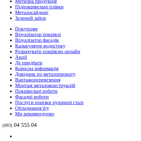
Метизна продукція
Підпокрівельні плівки
Металосайдинг
Зелений забор
Покупцям
Візуалізатор покрівлі
Візуалізатор фасадів
Калькулятор водостоку
Розрахувати покрівлю онлайн
Акції
Де придбати
Корисна інформація
Довідник по металопрокату
Вантажоперевезення
Монтаж металоконструкцій
Покрівельні роботи
Фасадні роботи
Послуги порізки рулонної сталі
Обладнання б/у
Ми рекомендуємо
04 555 04
(093)