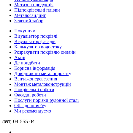
Метизна продукція
Підпокрівельні плівки
Металосайдинг
Зелений забор
Покупцям
Візуалізатор покрівлі
Візуалізатор фасадів
Калькулятор водостоку
Розрахувати покрівлю онлайн
Акції
Де придбати
Корисна інформація
Довідник по металопрокату
Вантажоперевезення
Монтаж металоконструкцій
Покрівельні роботи
Фасадні роботи
Послуги порізки рулонної сталі
Обладнання б/у
Ми рекомендуємо
04 555 04
(093)