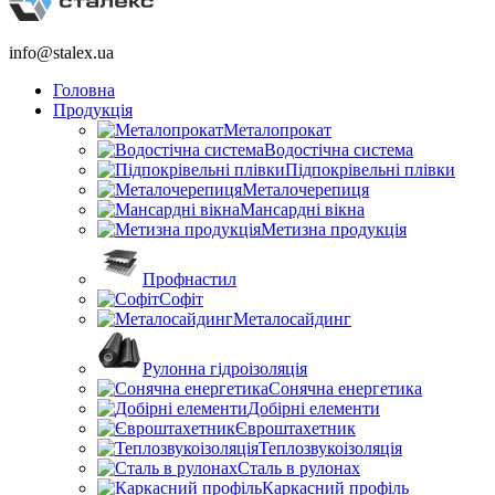
info@stalex.ua
Головна
Продукція
Металопрокат
Водостічна система
Підпокрівельні плівки
Металочерепиця
Мансардні вікна
Метизна продукція
Профнастил
Софіт
Металосайдинг
Рулонна гідроізоляція
Сонячна енергетика
Добірні елементи
Євроштахетник
Теплозвукоізоляція
Сталь в рулонах
Каркасний профіль