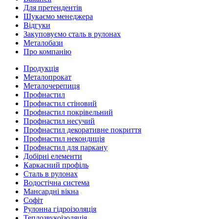
Для претендентів
Шукаємо менеджера
Відгуки
Закуповуємо сталь в рулонах
Металобази
Про компанію
Продукція
Металопрокат
Металочерепиця
Профнастил
Профнастил стіновий
Профнастил покрівельний
Профнастил несучий
Профнастил декоративне покриття
Профнастил некондиція
Профнастил для паркану
Добірні елементи
Каркасний профіль
Сталь в рулонах
Водостічна система
Мансардні вікна
Софіт
Рулонна гідроізоляція
Теплозвукоізоляція