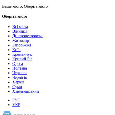
Ваше місто:
Оберіть місто
Оберіть місто
Всі міста
Вінниця
Дніпропетровськ
Житомир
Запоріжжя
Київ
Кременчук
Кривий Ріг
Одеса
Полтава
Черкаси
Чернігів
Харків
Суми
Хмельницький
РУС
УКР