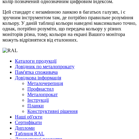
колір позначений однозначним цифровим індексом.
Цей стандарт є незамінною ланкою в багатьох галузях, і є
зручним інструментом там, де потрібно правильне розуміння
кольору. У даній таблиці кольори наведені максимально точно,
однак, потрібно розуміти, що передача кольору у різних
моніторів різна, тому, кольори на екрані Вашого монітора
можуть відрізнятися від еталонних.
Каталоги продукції
Довідник по металопрокату
Пам'ятка споживача
Довідкова інформація
Металочерепиця
Профнастил
Металопрокат
Інструкції
Планки
Конструктивні рішення
Наші об'єкти
Сертифікати
Дипломи
Таблиця RAL