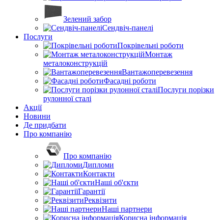
Зелений забор
Сендвіч-панелі
Послуги
Покрівельні роботи
Монтаж
металоконструкцій
Вантажоперевезення
Фасадні роботи
Послуги порізки
рулонної сталі
Акції
Новини
Де придбати
Про компанію
Про компанію
Дипломи
Контакти
Наші об'єкти
Гарантії
Реквізити
Наші партнери
Корисна інформація