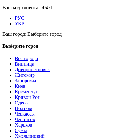
Ваш код клиента:
504711
РУС
УКР
Ваш город:
Выберите город
Выберите город
Все города
Винница
Днепропетровск
Житомир
Запорожье
Киев
Кременчуг
Кривой Рог
Одесса
Полтава
Черкассы
Чернигов
Харьков
Сумы
Хмельницкий