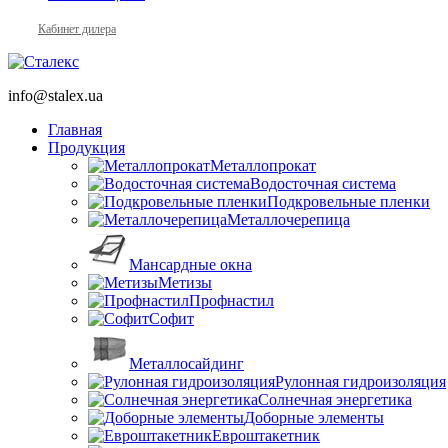
Кабинет дилера
info@stalex.ua
Главная
Продукция
Металлопрокат
Водосточная система
Подкровельные пленки
Металлочерепица
Мансардные окна
Метизы
Профнастил
Софит
Металлосайдинг
Рулонная гидроизоляция
Солнечная энергетика
Доборные элементы
Евроштакетник