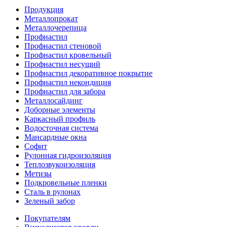
Продукция
Металлопрокат
Металлочерепица
Профнастил
Профнастил стеновой
Профнастил кровельный
Профнастил несущий
Профнастил декоративное покрытие
Профнастил некондиция
Профнастил для забора
Металлосайдинг
Доборные элементы
Каркасный профиль
Водосточная система
Мансардные окна
Софит
Рулонная гидроизоляция
Теплозвукоизоляция
Метизы
Подкровельные пленки
Сталь в рулонах
Зеленый забор
Покупателям