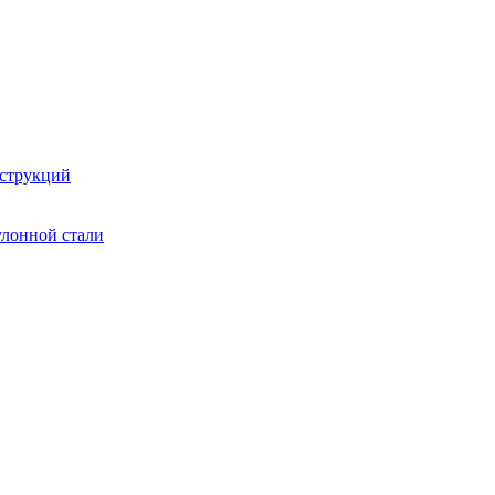
струкций
улонной стали