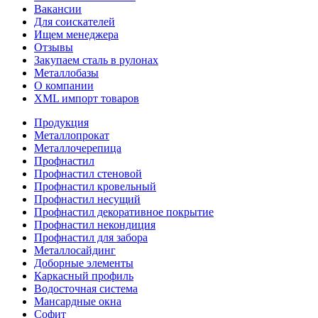
Вакансии
Для соискателей
Ищем менеджера
Отзывы
Закупаем сталь в рулонах
Металлобазы
О компании
XML импорт товаров
Продукция
Металлопрокат
Металлочерепица
Профнастил
Профнастил стеновой
Профнастил кровельный
Профнастил несущий
Профнастил декоративное покрытие
Профнастил некондиция
Профнастил для забора
Металлосайдинг
Доборные элементы
Каркасный профиль
Водосточная система
Мансардные окна
Софит