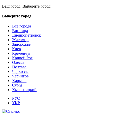
Ваш город:
Выберите город
Выберите город
Все города
Винница
Днепропетровск
Житомир
Запорожье
Киев
Кременчуг
Кривой Рог
Одесса
Полтава
Черкассы
Чернигов
Харьков
Сумы
Хмельницкий
РУС
УКР