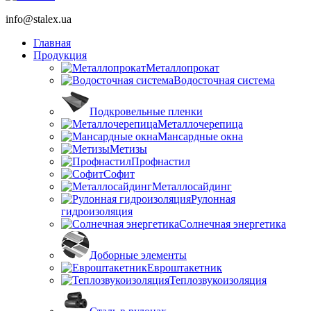
info@stalex.ua
Главная
Продукция
Металлопрокат
Водосточная система
Подкровельные пленки
Металлочерепица
Мансардные окна
Метизы
Профнастил
Софит
Металлосайдинг
Рулонная
гидроизоляция
Солнечная энергетика
Доборные элементы
Евроштакетник
Теплозвукоизоляция