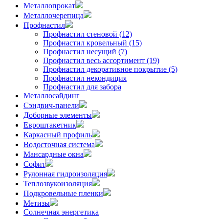
Металлопрокат
Металлочерепица
Профнастил
Профнастил стеновой (12)
Профнастил кровельный (15)
Профнастил несущий (7)
Профнастил весь ассортимент (19)
Профнастил декоративное покрытие (5)
Профнастил некондиция
Профнастил для забора
Металлосайдинг
Сэндвич-панели
Доборные элементы
Евроштакетник
Каркасный профиль
Водосточная система
Мансардные окна
Софит
Рулонная гидроизоляция
Теплозвукоизоляция
Подкровельные пленки
Метизы
Солнечная энергетика