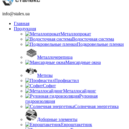
info@stalex.ua
Главная
Продукция
Металлопрокат
Водосточная система
Подкровельные пленки
Металлочерепица
Мансардные окна
Метизы
Профнастил
Софит
Металлосайдинг
Рулонная
гидроизоляция
Солнечная энергетика
Доборные элементы
Евроштакетник