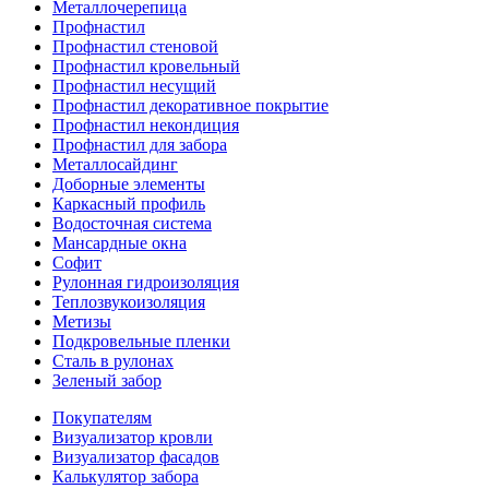
Металлочерепица
Профнастил
Профнастил стеновой
Профнастил кровельный
Профнастил несущий
Профнастил декоративное покрытие
Профнастил некондиция
Профнастил для забора
Металлосайдинг
Доборные элементы
Каркасный профиль
Водосточная система
Мансардные окна
Софит
Рулонная гидроизоляция
Теплозвукоизоляция
Метизы
Подкровельные пленки
Сталь в рулонах
Зеленый забор
Покупателям
Визуализатор кровли
Визуализатор фасадов
Калькулятор забора