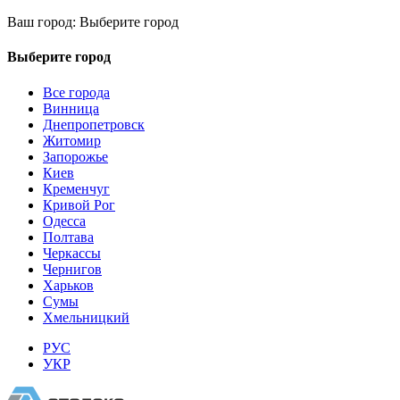
Ваш город:
Выберите город
Выберите город
Все города
Винница
Днепропетровск
Житомир
Запорожье
Киев
Кременчуг
Кривой Рог
Одесса
Полтава
Черкассы
Чернигов
Харьков
Сумы
Хмельницкий
РУС
УКР