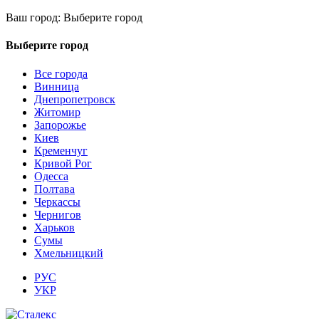
Ваш город:
Выберите город
Выберите город
Все города
Винница
Днепропетровск
Житомир
Запорожье
Киев
Кременчуг
Кривой Рог
Одесса
Полтава
Черкассы
Чернигов
Харьков
Сумы
Хмельницкий
РУС
УКР