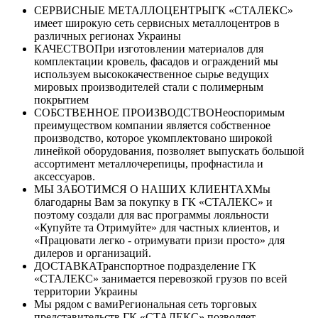
СЕРВИСНЫЕ МЕТАЛЛОЦЕНТРЫ
ГК «СТАЛЕКС»
имеет широкую сеть сервисных металлоцентров в
различных регионах Украины
КАЧЕСТВО
При изготовлении материалов для
комплектации кровель, фасадов и ограждений мы
используем высококачественное сырье ведущих
мировых производителей стали с полимерным
покрытием
СОБСТВЕННОЕ ПРОИЗВОДСТВО
Неоспоримым
преимуществом компании является собственное
производство, которое укомплектовано широкой
линейкой оборудования, позволяет выпускать большой
ассортимент металлочерепицы, профнастила и
аксессуаров.
МЫ ЗАБОТИМСЯ О НАШИХ КЛИЕНТАХ
Мы
благодарны Вам за покупку в ГК «СТАЛЕКС» и
поэтому создали для вас программы лояльности
«Купуйте та Отримуйте» для частных клиентов, и
«Працювати легко - отримувати призи просто» для
дилеров и организаций.
ДОСТАВКА
Транспортное подразделение ГК
«СТАЛЕКС» занимается перевозкой грузов по всей
территории Украины
Мы рядом с вами
Региональная сеть торговых
представительств ГК «СТАЛЕКС» позволяет