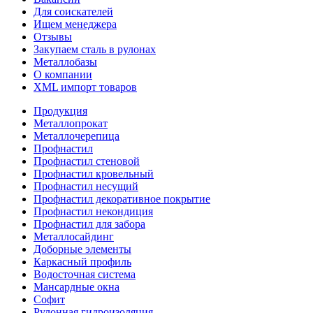
Для соискателей
Ищем менеджера
Отзывы
Закупаем сталь в рулонах
Металлобазы
О компании
XML импорт товаров
Продукция
Металлопрокат
Металлочерепица
Профнастил
Профнастил стеновой
Профнастил кровельный
Профнастил несущий
Профнастил декоративное покрытие
Профнастил некондиция
Профнастил для забора
Металлосайдинг
Доборные элементы
Каркасный профиль
Водосточная система
Мансардные окна
Софит
Рулонная гидроизоляция