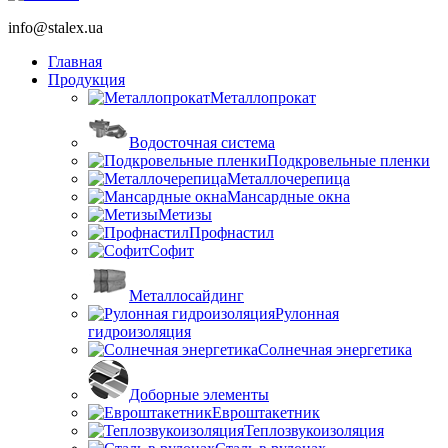
info@stalex.ua
Главная
Продукция
Металлопрокат
Водосточная система
Подкровельные пленки
Металлочерепица
Мансардные окна
Метизы
Профнастил
Софит
Металлосайдинг
Рулонная
гидроизоляция
Солнечная энергетика
Доборные элементы
Евроштакетник
Теплозвукоизоляция