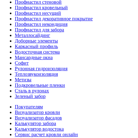
Профнастил стеновой
Профнастил кровельный
Профнастил несущий
Профнастил декоративное покрытие
Профнастил некондиция
Профнастил для забора
Металлосайдинг
Доборные элементы
Каркасный профиль
Водосточная система
Мансардные окна
Софит
Рулонная гидроизоляция
Теплозвукоизоляция
Метизы
Подкровельные пленки
Сталь в рулонах
Зеленый забор
Покупателям
Визуализатор кровли
Визуализатор фасадов
Калькулятор забора
Калькулятор водостока
Сервис расчет кровли онлайн