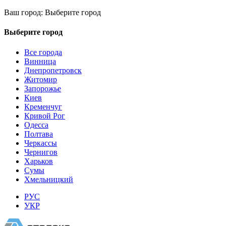
Ваш город:
Выберите город
Выберите город
Все города
Винница
Днепропетровск
Житомир
Запорожье
Киев
Кременчуг
Кривой Рог
Одесса
Полтава
Черкассы
Чернигов
Харьков
Сумы
Хмельницкий
РУС
УКР