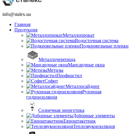
info@stalex.ua
Главная
Продукция
Металлопрокат
Водосточная система
Подкровельные пленки
Металлочерепица
Мансардные окна
Метизы
Профнастил
Софит
Металлосайдинг
Рулонная
гидроизоляция
Солнечная энергетика
Доборные элементы
Евроштакетник
Теплозвукоизоляция