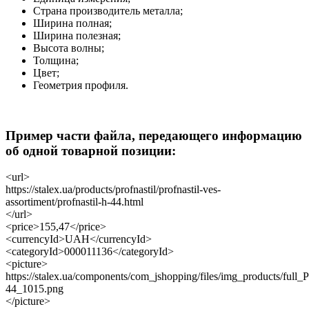
Страна производитель металла;
Ширина полная;
Ширина полезная;
Высота волны;
Толщина;
Цвет;
Геометрия профиля.
Пример части файла, передающего информацию
об одной товарной позиции:
<url>
https://stalex.ua/products/profnastil/profnastil-ves-
assortiment/profnastil-h-44.html
</url>
<price>155,47</price>
<currencyId>UAH</currencyId>
<categoryId>000011136</categoryId>
<picture>
https://stalex.ua/components/com_jshopping/files/img_products/full_P
44_1015.png
</picture>