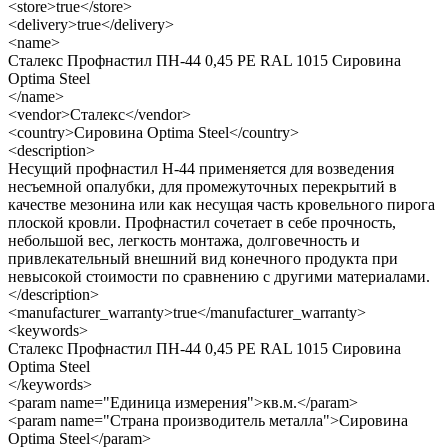
<store>true</store>
<delivery>true</delivery>
<name>
Сталекс Профнастил ПН-44 0,45 PE RAL 1015 Сировина
Optima Steel
</name>
<vendor>Сталекс</vendor>
<country>Сировина Optima Steel</country>
<description>
Несущий профнастил Н-44 применяется для возведения
несъемной опалубки, для промежуточных перекрытий в
качестве мезонина или как несущая часть кровельного пирога
плоской кровли. Профнастил сочетает в себе прочность,
небольшой вес, легкость монтажа, долговечность и
привлекательный внешний вид конечного продукта при
невысокой стоимости по сравнению с другими материалами.
</description>
<manufacturer_warranty>true</manufacturer_warranty>
<keywords>
Сталекс Профнастил ПН-44 0,45 PE RAL 1015 Сировина
Optima Steel
</keywords>
<param name="Единица измерения">кв.м.</param>
<param name="Страна производитель металла">Сировина
Optima Steel</param>