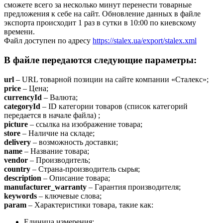
сможете всего за несколько минут перенести товарные
предложения к себе на сайт. Обновление данных в файле
экспорта происходит 1 раз в сутки в 10:00 по киевскому
времени.
Файл доступен по адресу
https://stalex.ua/export/stalex.xml
В файле передаются следующие параметры:
url
– URL товарной позиции на сайте компании «Сталекс»;
price
– Цена;
currencyId
– Валюта;
categoryId
– ID категории товаров (список категорий
передается в начале файла) ;
picture
– ссылка на изображение товара;
store
– Наличие на складе;
delivery
– возможность доставки;
name
– Название товара;
vendor
– Производитель;
country
– Страна-производитель сырья;
description
– Описание товара;
manufacturer_warranty
– Гарантия производителя;
keywords
– ключевые слова;
param
– Характеристики товара, такие как:
Единица измерения;