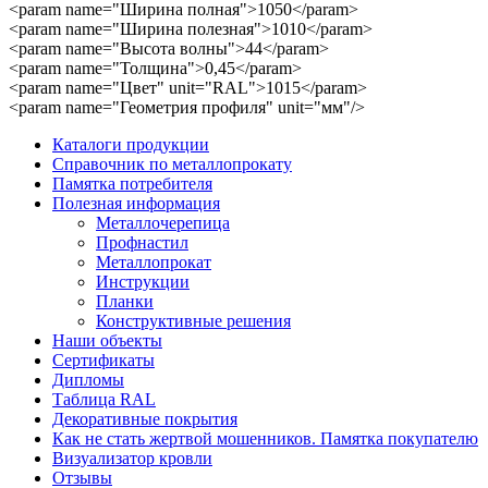
<param name="Ширина полная">1050</param>
<param name="Ширина полезная">1010</param>
<param name="Высота волны">44</param>
<param name="Толщина">0,45</param>
<param name="Цвет" unit="RAL">1015</param>
<param name="Геометрия профиля" unit="мм"/>
Каталоги продукции
Справочник по металлопрокату
Памятка потребителя
Полезная информация
Металлочерепица
Профнастил
Металлопрокат
Инструкции
Планки
Конструктивные решения
Наши объекты
Сертификаты
Дипломы
Таблица RAL
Декоративные покрытия
Как не стать жертвой мошенников. Памятка покупателю
Визуализатор кровли
Отзывы