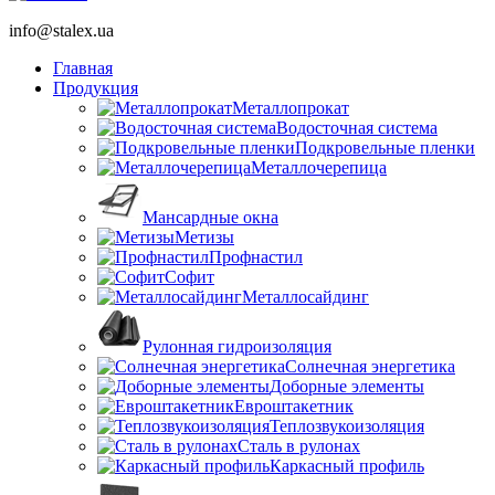
info@stalex.ua
Главная
Продукция
Металлопрокат
Водосточная система
Подкровельные пленки
Металлочерепица
Мансардные окна
Метизы
Профнастил
Софит
Металлосайдинг
Рулонная гидроизоляция
Солнечная энергетика
Доборные элементы
Евроштакетник
Теплозвукоизоляция
Сталь в рулонах
Каркасный профиль