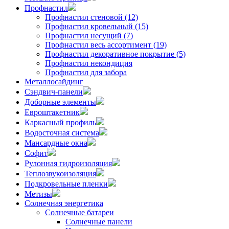
Профнастил
Профнастил стеновой (12)
Профнастил кровельный (15)
Профнастил несущий (7)
Профнастил весь ассортимент (19)
Профнастил декоративное покрытие (5)
Профнастил некондиция
Профнастил для забора
Металлосайдинг
Сэндвич-панели
Доборные элементы
Евроштакетник
Каркасный профиль
Водосточная система
Мансардные окна
Софит
Рулонная гидроизоляция
Теплозвукоизоляция
Подкровельные пленки
Метизы
Солнечная энергетика
Солнечные батареи
Солнечные панели