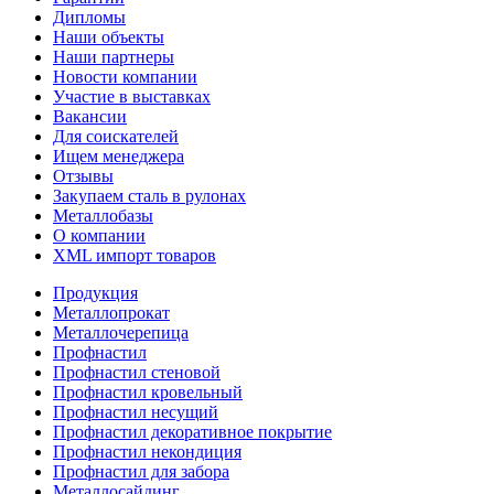
Дипломы
Наши объекты
Наши партнеры
Новости компании
Участие в выставках
Вакансии
Для соискателей
Ищем менеджера
Отзывы
Закупаем сталь в рулонах
Металлобазы
О компании
XML импорт товаров
Продукция
Металлопрокат
Металлочерепица
Профнастил
Профнастил стеновой
Профнастил кровельный
Профнастил несущий
Профнастил декоративное покрытие
Профнастил некондиция
Профнастил для забора
Металлосайдинг