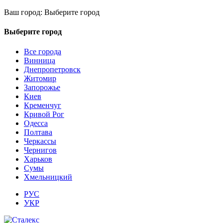
Ваш город:
Выберите город
Выберите город
Все города
Винница
Днепропетровск
Житомир
Запорожье
Киев
Кременчуг
Кривой Рог
Одесса
Полтава
Черкассы
Чернигов
Харьков
Сумы
Хмельницкий
РУС
УКР