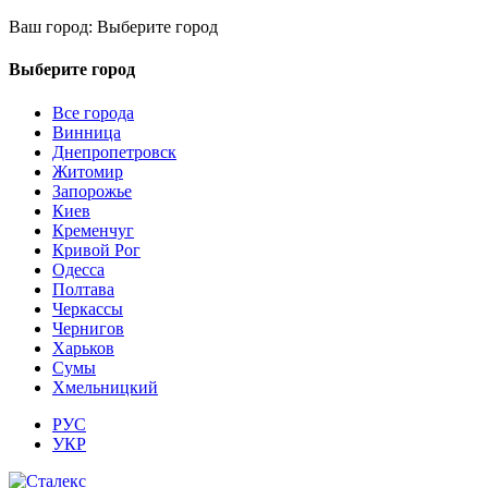
Ваш город:
Выберите город
Выберите город
Все города
Винница
Днепропетровск
Житомир
Запорожье
Киев
Кременчуг
Кривой Рог
Одесса
Полтава
Черкассы
Чернигов
Харьков
Сумы
Хмельницкий
РУС
УКР