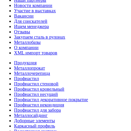
Наши партнеры
Новости компании
Участие в выставках
Вакансии
Для соискателей
Ищем менеджера
Отзывы
Закупаем сталь в рулонах
Металлобазы
О компании
XML импорт товаров
Продукция
Металлопрокат
Металлочерепица
Профнастил
Профнастил стеновой
Профнастил кровельный
Профнастил несущий
Профнастил декоративное покрытие
Профнастил некондиция
Профнастил для забора
Металлосайдинг
Доборные элементы
Каркасный профиль