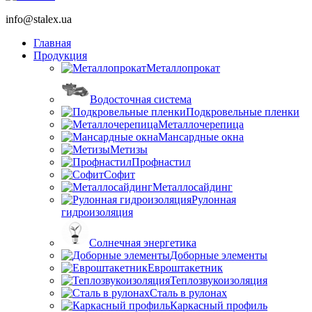
info@stalex.ua
Главная
Продукция
Металлопрокат
Водосточная система
Подкровельные пленки
Металлочерепица
Мансардные окна
Метизы
Профнастил
Софит
Металлосайдинг
Рулонная
гидроизоляция
Солнечная энергетика
Доборные элементы
Евроштакетник
Теплозвукоизоляция
Сталь в рулонах
Каркасный профиль