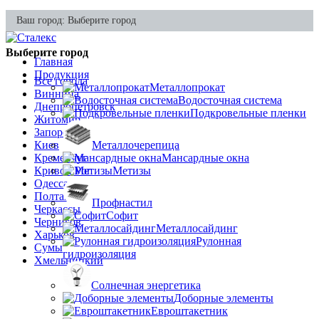
Ваш город:
Выберите город
Выберите город
Главная
Продукция
Все города
Металлопрокат
Винница
Водосточная система
Днепропетровск
Подкровельные пленки
Житомир
Запорожье
Киев
Металлочерепица
Кременчуг
Мансардные окна
Кривой Рог
Метизы
Одесса
Полтава
Профнастил
Черкассы
Софит
Чернигов
Металлосайдинг
Харьков
Рулонная
Сумы
гидроизоляция
Хмельницкий
Солнечная энергетика
Доборные элементы
Евроштакетник