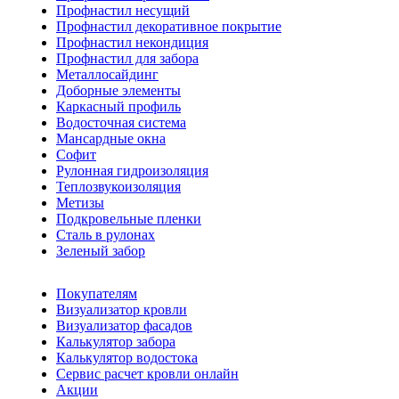
Профнастил несущий
Профнастил декоративное покрытие
Профнастил некондиция
Профнастил для забора
Металлосайдинг
Доборные элементы
Каркасный профиль
Водосточная система
Мансардные окна
Софит
Рулонная гидроизоляция
Теплозвукоизоляция
Метизы
Подкровельные пленки
Сталь в рулонах
Зеленый забор
Покупателям
Визуализатор кровли
Визуализатор фасадов
Калькулятор забора
Калькулятор водостока
Сервис расчет кровли онлайн
Акции