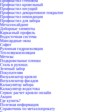
Профнастил стеновой
Профнастил кровельный
Профнастил несущий
Профнастил декоративное покрытие
Профнастил некондиция
Профнастил для забора
Металлосайдинг
Доборные элементы
Каркасный профиль
Водосточная система
Мансардные окна
Софит
Рулонная гидроизоляция
Теплозвукоизоляция
Метизы
Подкровельные пленки
Сталь в рулонах
Зеленый забор
Покупателям
Визуализатор кровли
Визуализатор фасадов
Калькулятор забора
Калькулятор водостока
Сервис расчет кровли онлайн
Акции
Где купить?
Полезная информация
Справочник по металлопрокату