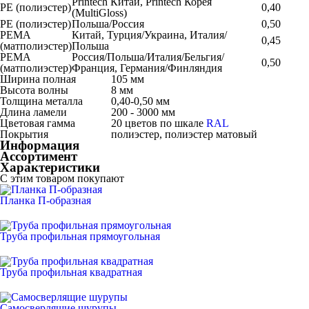
Printech Китай, Printech Корея
РЕ (полиэстер)
0,40
(MultiGloss)
РЕ (полиэстер)
Польша/Россия
0,50
РЕМА
Китай, Турция/Украина, Италия/
0,45
(матполиэстер)
Польша
РЕМА
Россия/Польша/Италия/Бельгия/
0,50
(матполиэстер)
Франция, Германия/Финляндия
Ширина полная
105 мм
Высота волны
8 мм
Толщина металла
0,40-0,50 мм
Длина ламели
200 - 3000 мм
Цветовая гамма
20 цветов по шкале
RAL
Покрытия
полиэстер, полиэстер матовый
Информация
Ассортимент
Характеристики
С этим товаром покупают
Планка П-образная
Труба профильная прямоугольная
Труба профильная квадратная
Самосверлящие шурупы