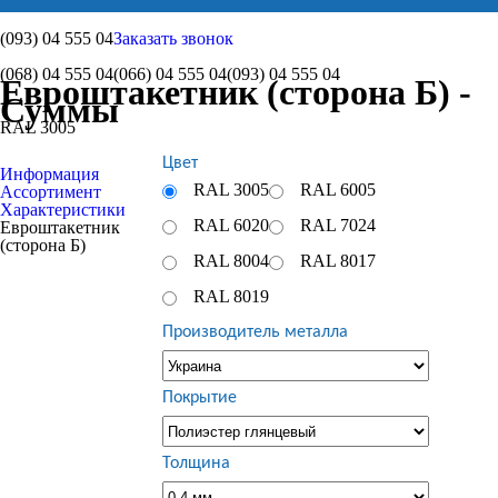
(093)
04 555 04
Заказать звонок
(068)
04 555 04
(066)
04 555 04
(093)
04 555 04
Евроштакетник (сторона Б) -
Суммы
RAL 3005
Цвет
Информация
RAL 3005
RAL 6005
Ассортимент
Характеристики
RAL 6020
RAL 7024
Евроштакетник
(сторона Б)
RAL 8004
RAL 8017
RAL 8019
Производитель металла
Покрытие
Толщина