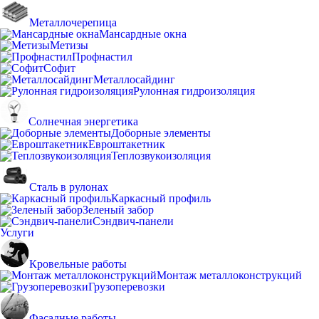
Металлочерепица
Мансардные окна
Метизы
Профнастил
Софит
Металлосайдинг
Рулонная гидроизоляция
Солнечная энергетика
Доборные элементы
Евроштакетник
Теплозвукоизоляция
Сталь в рулонах
Каркасный профиль
Зеленый забор
Сэндвич-панели
Услуги
Кровельные работы
Монтаж металлоконструкций
Грузоперевозки
Фасадные работы