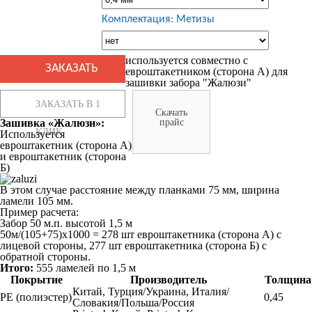
Комплектация: Метизы
используется совместно с
евроштакетником (сторона А) для
зашивки забора "Жалюзи"
ЗАКАЗАТЬ В 1
Скачать
Зашивка «Жалюзи»:
прайс
КЛИК
Используется
евроштакетник (сторона А)
и евроштакетник (сторона
Б)
В этом случае расстояние между планками 75 мм, ширина
ламели 105 мм.
Пример расчета:
Забор 50 м.п. высотой 1,5 м
50м/(105+75)х1000 = 278 шт евроштакетника (сторона А) с
лицевой стороны, 277 шт евроштакетника (сторона Б) с
обратной стороны.
Итого:
555 ламелей по 1,5 м
Покрытие
Производитель
Толщина
Китай, Турция/Украина, Италия/
РЕ (полиэстер)
0,45
Словакия/Польша/Россия