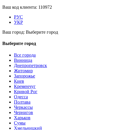
Ваш код клиента:
110972
РУС
УКР
Ваш город:
Выберите город
Выберите город
Все города
Винница
Днепропетровск
Житомир
Запорожье
Киев
Кременчуг
Кривой Рог
Одесса
Полтава
Черкассы
Чернигов
Харьков
Сумы
Хмельницкий