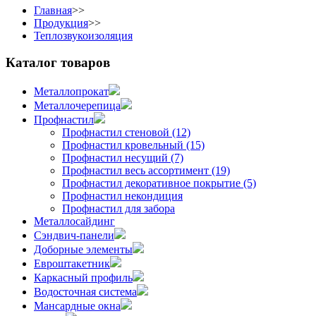
Главная
>>
Продукция
>>
Теплозвукоизоляция
Каталог товаров
Металлопрокат
Металлочерепица
Профнастил
Профнастил стеновой (12)
Профнастил кровельный (15)
Профнастил несущий (7)
Профнастил весь ассортимент (19)
Профнастил декоративное покрытие (5)
Профнастил некондиция
Профнастил для забора
Металлосайдинг
Сэндвич-панели
Доборные элементы
Евроштакетник
Каркасный профиль
Водосточная система
Мансардные окна