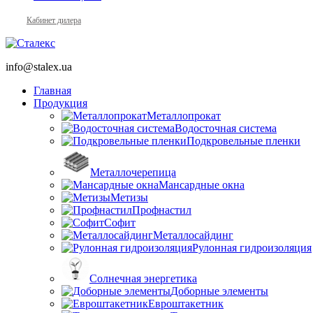
Кабинет дилера
info@stalex.ua
Главная
Продукция
Металлопрокат
Водосточная система
Подкровельные пленки
Металлочерепица
Мансардные окна
Метизы
Профнастил
Софит
Металлосайдинг
Рулонная гидроизоляция
Солнечная энергетика
Доборные элементы
Евроштакетник