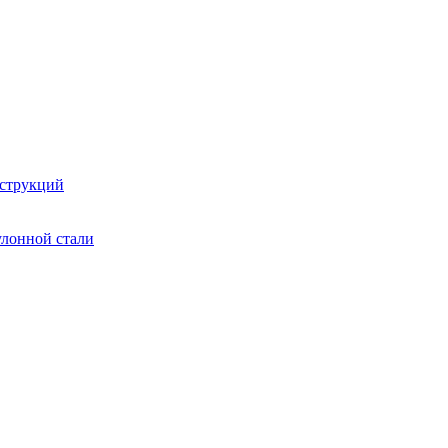
струкций
улонной стали